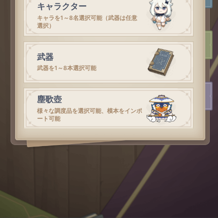
キャラクター
キャラを1～8名選択可能（武器は任意
選択）
武器
武器を1～8本選択可能
塵歌壺
様々な調度品を選択可能、模本をインポ
ート可能
聖遺物
聖遺物を1～5個選択可能
これ以上はありません