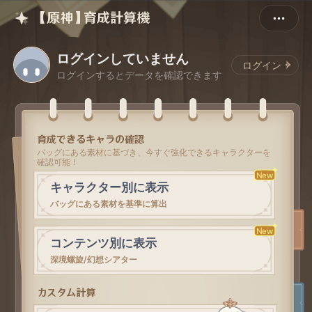
【原神】育成計算機
ログインしていません
ログイン
ログインするとデータを確認できます
育成できるキャラの確認
バッグにある素材に基づき、今すぐ強化できるキャラクターを
確認可能！
New
キャラクター別に表示
バッグにある素材を基準に算出
New
コンテンツ別に表示
深境螺旋/幻想シアター
カスタム計算